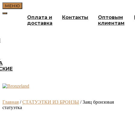
Перейти
МЕНЮ
к
содержимому
Оплата и
Контакты
Оптовым
доставка
клиентам
И
А
А
СКИЕ
Главная
/
СТАТУЭТКИ ИЗ БРОНЗЫ
/ Заяц бронзовая
статуэтка