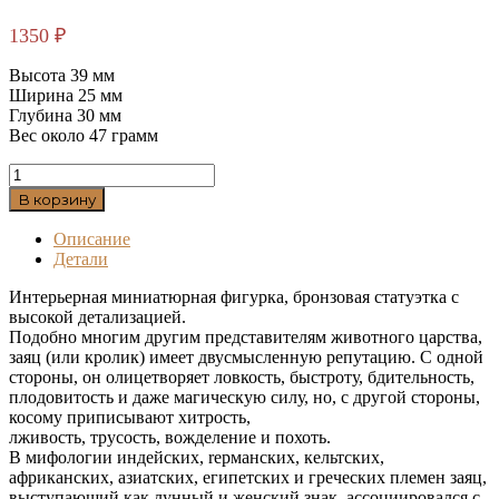
1350
₽
Высота 39 мм
Ширина 25 мм
Глубина 30 мм
Вес около 47 грамм
Количество
товара
В корзину
Заяц
бронзовая
Описание
статуэтка
Детали
Интерьерная миниатюрная фигурка, бронзовая статуэтка с
высокой детализацией.
Подобно многим другим представителям животного царства,
заяц (или кролик) имеет двусмысленную репутацию. С одной
стороны, он олицетворяет ловкость, быстроту, бдительность,
плодовитость и даже магическую силу, но, с другой стороны,
косому приписывают хитрость,
лживость, трусость, вожделение и похоть.
В мифологии индейских, repманских, кельтских,
африканских, азиатских, египетских и греческих племен заяц,
выступающий как лунный и женский знак, acсоциировался с