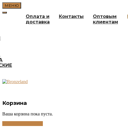
Перейти
МЕНЮ
к
содержимому
Оплата и
Контакты
Оптовым
доставка
клиентам
И
А
А
СКИЕ
Корзина
Ваша корзина пока пуста.
Вернуться в магазин