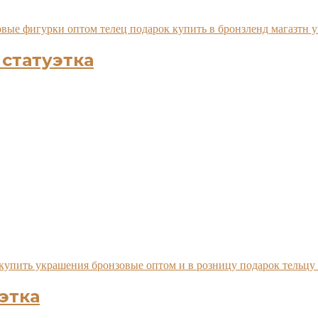
статуэтка
этка