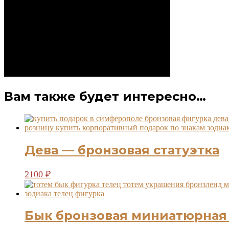
Вам также будет интересно…
Дева — бронзовая статуэтка
2100
₽
Бык бронзовая миниатюрная