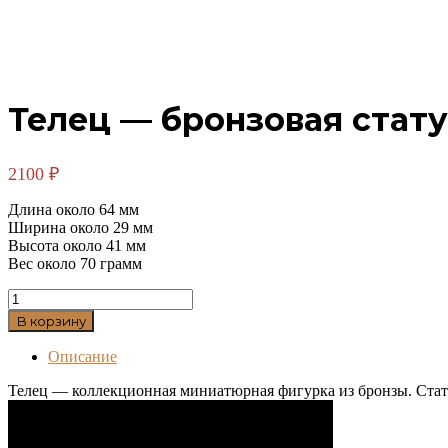
Телец — бронзовая стату
2100
₽
Длина около 64 мм
Ширина около 29 мм
Высота около 41 мм
Вес около 70 грамм
Количество
товара
В корзину
Телец
-
Описание
бронзовая
статуэтка
Телец — коллекционная миниатюрная фигурка из бронзы. Статуэ