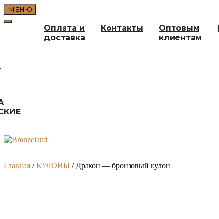
Перейти
МЕНЮ
к
содержимому
Оплата и
Контакты
Оптовым
доставка
клиентам
И
А
А
СКИЕ
Главная
/
КУЛОНЫ
/ Дракон — бронзовый кулон