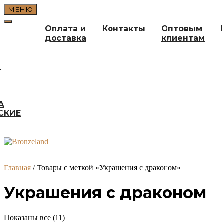
Перейти
МЕНЮ
к
содержимому
Оплата и
Контакты
Оптовым
доставка
клиентам
И
А
А
СКИЕ
Главная
/ Товары с меткой «Украшения с драконом»
Украшения с драконом
Сортировка:
Показаны все (11)