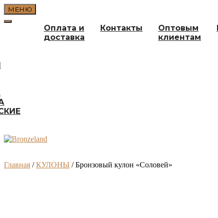
Перейти
МЕНЮ
к
содержимому
Оплата и
Контакты
Оптовым
доставка
клиентам
И
А
А
СКИЕ
Главная
/
КУЛОНЫ
/ Бронзовый кулон «Соловей»