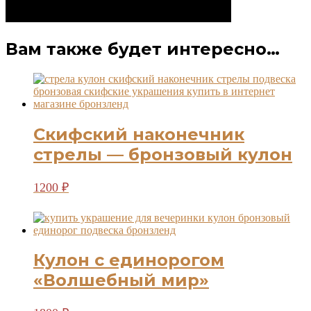
Вам также будет интересно…
Скифский наконечник
стрелы — бронзовый кулон
Этот
1200
₽
товар
имеет
несколько
вариаций.
Опции
Кулон с единорогом
можно
выбрать
«Волшебный мир»
на
странице
товара.