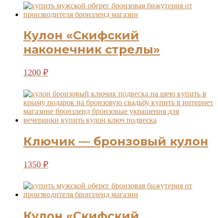
Кулон «Скифский
наконечник стрелы»
Этот
1200
₽
товар
имеет
несколько
вариаций.
Опции
можно
выбрать
Ключик — бронзовый кулон
на
странице
товара.
1350
₽
Кулон «Скифский