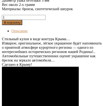
Диаметр ушка петельки 3 мм
Вес около 2-х грамм
Материалы: бронза, синтетический шнурок
Количество
товара
В корзину
Бронзовая
подвеска
Описание
"Крым"
Стильный кулон в виде контура Крыма…
Изящное, оригинальное, лёгкое украшение будет напоминать
о приятной атмосфере курортного региона — одного из
интереснейших исторических регионов нашей Родины!..
Автомобильные путешественники оценят украшение как
брелок на зеркало автомобиля…
Сделано в Крыму!