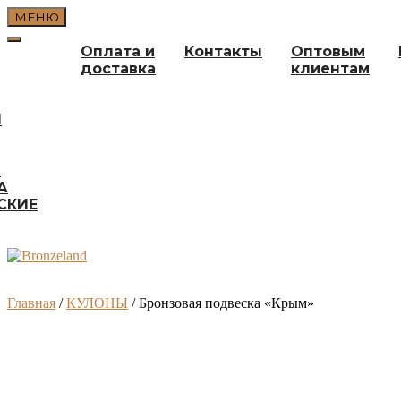
Перейти
МЕНЮ
к
содержимому
Оплата и
Контакты
Оптовым
доставка
клиентам
И
А
А
СКИЕ
Главная
/
КУЛОНЫ
/ Бронзовая подвеска «Крым»