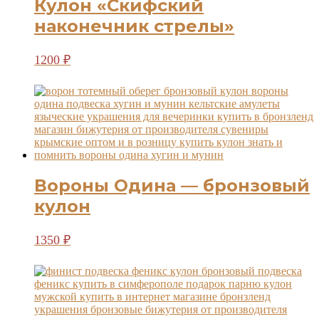
Кулон «Скифский
наконечник стрелы»
Этот
1200
₽
товар
имеет
несколько
вариаций.
Опции
можно
выбрать
на
странице
Вороны Одина — бронзовый
товара.
кулон
1350
₽