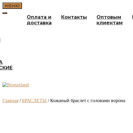
Перейти
МЕНЮ
к
содержимому
Оплата и
Контакты
Оптовым
доставка
клиентам
И
А
А
СКИЕ
Главная
/
БРАСЛЕТЫ
/ Кожаный браслет с головами ворона