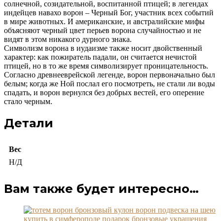
солнечной, созидательной, воспитанной птицей; в легендах
индейцев навахо ворон – Черный Бог, участник всех событий
в мире животных. И американские, и австралийские мифы
объясняют черный цвет перьев ворона случайностью и не
видят в этом никакого дурного знака.
Символизм ворона в иудаизме также носит двойственный
характер: как пожиратель падали, он считается нечистой
птицей, но в то же время символизирует проницательность.
Согласно древнееврейской легенде, ворон первоначально был
белым; когда же Ной послал его посмотреть, не стали ли воды
спадать, и ворон вернулся без добрых вестей, его оперение
стало черным.
Детали
Вес
Н/Д
Вам также будет интересно…