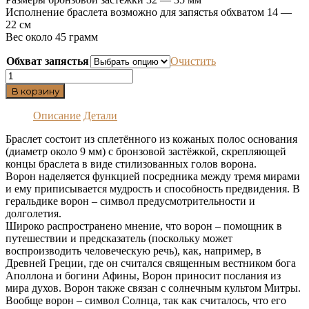
Исполнение браслета возможно для запястья обхватом 14 —
22 см
Вес около 45 грамм
Обхват запястья
Очистить
Количество
товара
В корзину
Кожаный
браслет
Описание
Детали
с
головами
Браслет состоит из сплетённого из кожаных полос основания
ворона
(диаметр около 9 мм) с бронзовой застёжкой, скрепляющей
концы браслета в виде стилизованных голов ворона.
Ворон наделяется функцией посредника между тремя мирами
и ему приписывается мудрость и способность предвидения. В
геральдике ворон – символ предусмотрительности и
долголетия.
Широко распространено мнение, что ворон – помощник в
путешествии и предсказатель (поскольку может
воспроизводить человеческую речь), как, например, в
Древней Греции, где он считался священным вестником бога
Аполлона и богини Афины, Ворон приносит послания из
мира духов. Ворон также связан с солнечным культом Митры.
Вообще ворон – символ Солнца, так как считалось, что его