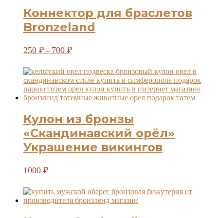
Коннектор для браслетов
Bronzeland
Диапазон
Этот
250
₽
700
₽
–
цен:
товар
имеет
250 ₽
несколько
–
вариаций.
700 ₽
Опции
можно
выбрать
Кулон из бронзы
на
странице
«Скандинавский орёл»
товара.
Украшение викингов
1000
₽