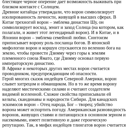
блестящее черное оперение дает возможность выживать при
близком контакте с Солнцем.
Древние китайцы утверждали, что ворон символизирует
изолированность личности, живущей в высших сферах. В
Китае трехногий ворон – эмблема династии Шу, он
символизирует восход, зенит и заход Солнца (на котором, как
полагали, и живет этот легендарный ворон). И в Китае, и в
Японии ворон – эмблема семейной любви. Синтоизм
приписывает ворону роль посланца богов. В японской
мифологии ворон и коршун спускаются по велению бога на
землю, чтобы провести Дзимму через горы к землям
племенного союза Ямато, где Дзимму основал первую
императорскую династию.
В Африке и некоторых других местах ворон считается
проводником, предупреждающим об опасности.
Герой многих сказок индейцев Северной Америки, ворон
слывет хитрецом и обманщиком. Но в то же время ворону
наделяют мистическими силами и считают создателем
видимой вселенной. Схожие свойства приписывали ей
кельты, скандинавы и народности Сибири. Для канадских
эскимосов ворон – Отец народа, Бог – творец; убийство
ворона может испортить погоду. Американская разновидность
воронов, живущих стаями и питающихся в основном зерном и
насекомыми, имеет позитивную и даже героическую
репутацию. Так, в мифах индейцев тлингатов ворон считается