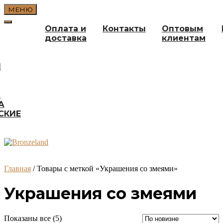
Перейти
МЕНЮ
к
содержимому
Оплата и
Контакты
Оптовым
доставка
клиентам
И
А
А
СКИЕ
Главная
/ Товары с меткой «Украшения со змеями»
Украшения со змеями
Сортировка:
Показаны все (5)