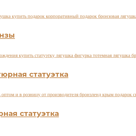
онзы
юрная статуэтка
ная статуэтка