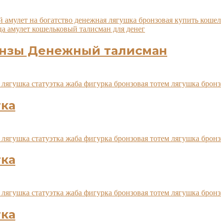
онзы Денежный талисман
тка
тка
тка