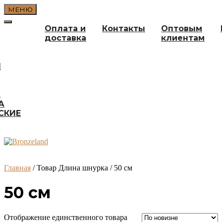
Перейти
МЕНЮ
к
содержимому
Оплата и
Контакты
Оптовым
доставка
клиентам
И
А
А
СКИЕ
Главная
/ Товар Длина шнурка / 50 см
50 см
Отображение единственного товара