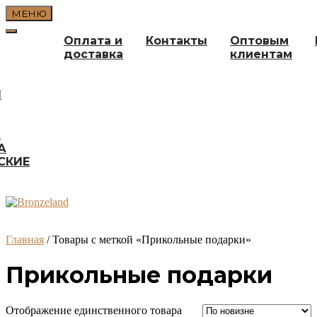
Перейти
МЕНЮ
к
содержимому
Оплата и
Контакты
Оптовым
доставка
клиентам
И
А
А
СКИЕ
Главная
/ Товары с меткой «Прикольные подарки»
Прикольные подарки
Отображение единственного товара